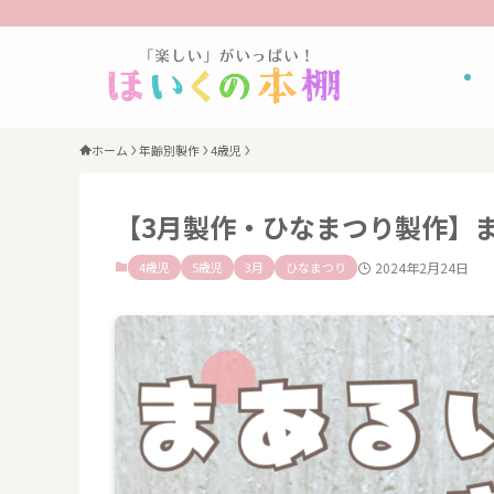
ホーム
年齢別製作
4歳児
【3月製作・ひなまつり製作】
4歳児
5歳児
3月
ひなまつり
2024年2月24日