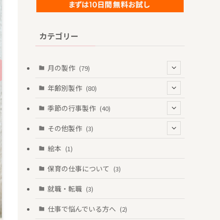
カテゴリー
月の製作
(79)
(6)
年齢別製作
(80)
(5)
(16)
季節の行事製作
(40)
(22)
(19)
(2)
その他製作
(3)
(17)
(37)
(1)
(2)
絵本
(1)
(11)
(66)
(2)
(1)
保育の仕事について
(3)
(8)
(78)
(2)
就職・転職
(3)
(8)
(80)
(2)
仕事で悩んでいる方へ
(2)
(4)