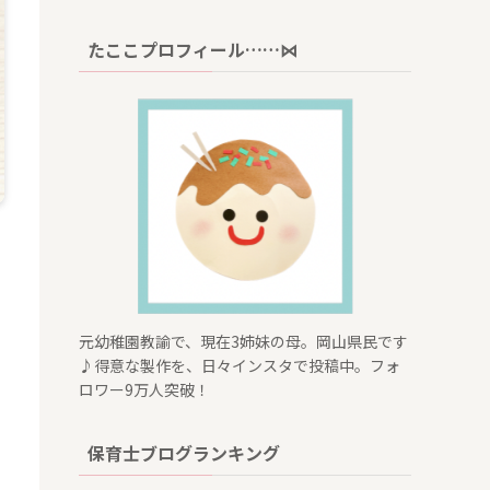
(6)
(6)
(1)
たここプロフィール……⋈
(5)
(4)
(6)
(4)
(6)
(6)
(5)
(6)
(2)
(2)
元幼稚園教諭で、現在3姉妹の母。岡山県民です
♪得意な製作を、日々インスタで投稿中。フォ
ロワー9万人突破！
保育士ブログランキング