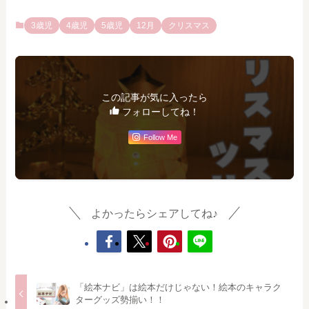
3歳児
4歳児
5歳児
12月
クリスマス
この記事が気に入ったら
フォローしてね！
Follow Me
よかったらシェアしてね♪
「絵本ナビ」は絵本だけじゃない！絵本のキャラク
ターグッズ勢揃い！！