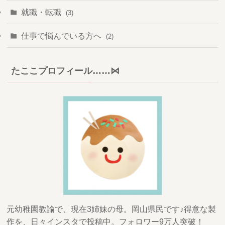
(78)
(2)
就職・転職
(3)
(8)
(80)
(2)
仕事で悩んでいる方へ
(2)
(4)
(6)
(6)
(1)
たここプロフィール……⋈
(5)
(4)
(6)
(4)
(6)
(6)
(5)
(6)
(2)
元幼稚園教諭で、現在3姉妹の母。岡山県民です♪得意な製
(2)
作を、日々インスタで投稿中。フォロワー9万人突破！